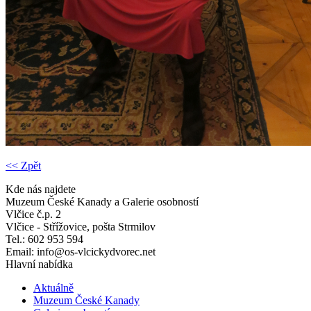
<< Zpět
Kde nás najdete
Muzeum České Kanady a Galerie osobností
Vlčice č.p. 2
Vlčice - Střížovice, pošta Strmilov
Tel.: 602 953 594
Email: info@os-vlcickydvorec.net
Hlavní nabídka
Aktuálně
Muzeum České Kanady