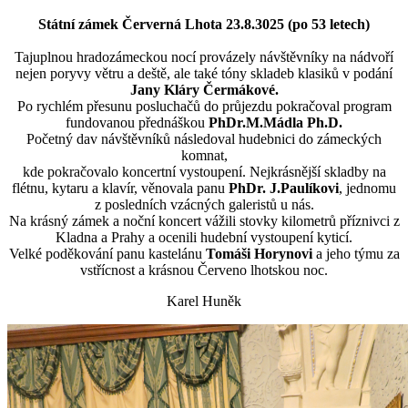
Státní zámek Červerná Lhota 23.8.3025 (po 53 letech)
Tajuplnou hradozámeckou nocí provázely návštěvníky na nádvoří
nejen poryvy větru a deště, ale také tóny skladeb klasiků v podání
Jany Kláry Čermákové.
Po rychlém přesunu posluchačů do průjezdu pokračoval program
fundovanou přednáškou
PhDr.M.Mádla Ph.D.
Početný dav návštěvníků následoval hudebnici do zámeckých
komnat,
kde pokračovalo koncertní vystoupení. Nejkrásnější skladby na
flétnu, kytaru a klavír, věnovala panu
PhDr. J.Paulíkovi
, jednomu
z posledních vzácných galeristů u nás.
Na krásný zámek a noční koncert vážili stovky kilometrů příznivci z
Kladna a Prahy a ocenili hudební vystoupení kyticí.
Velké poděkování panu kastelánu
Tomáši Horynovi
a jeho týmu za
vstřícnost a krásnou Červeno lhotskou noc.
Karel Huněk